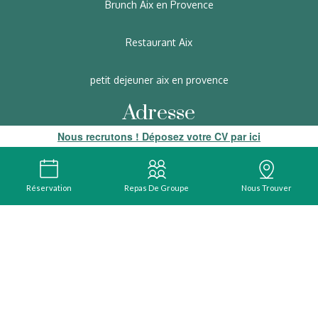
Brunch Aix en Provence
Restaurant Aix
petit dejeuner aix en provence
Adresse
Nous recrutons ! Déposez votre CV par ici
69 cours mirabeau
13100 AIX-EN-PROVENCE
Réservation
Repas De Groupe
Nous Trouver
4.4 / 5 basé sur 576 notes et sur 576 avis