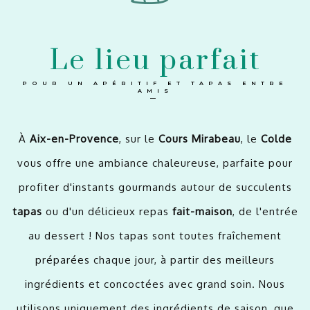
Le lieu parfait
POUR UN APÉRITIF ET TAPAS ENTRE
AMIS
—
À
Aix-en-Provence
, sur le
Cours Mirabeau
, le
Colde
vous offre une ambiance chaleureuse, parfaite pour
profiter d'instants gourmands autour de succulents
tapas
ou d'un délicieux repas
fait-maison
, de l'entrée
au dessert ! Nos tapas sont toutes fraîchement
préparées chaque jour, à partir des meilleurs
ingrédients et concoctées avec grand soin. Nous
utilisons uniquement des ingrédients de saison, que